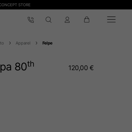
CONCEPT STORE
to
Apparel
Felpe
th
pa 80
120,00 €