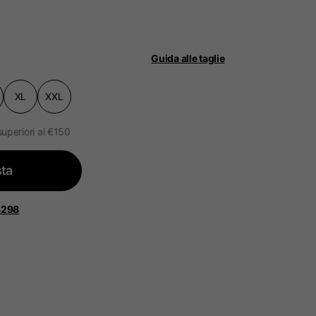
Guida alle taglie
XL
XXL
ità.
ggiornato.
superiori ai €150
ta
 Bassi, Francia, Belgio
8298
Spagnolo