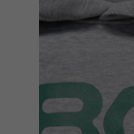
Abbigliamento tecnico
La tabella vale come riferimento indicativo. Tolleranze son
Giacche tecniche