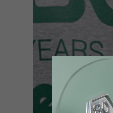
Taglia INT
S
Taglia IT
46
Altezza
164-176
Petto
88-94
Jeans con protezioni
Taglia IT
34
Altezza
170-1