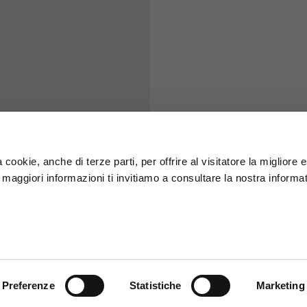
S
M
65
67
58
60
 cookie, anche di terze parti, per offrire al visitatore la migliore
r maggiori informazioni ti invitiamo a consultare la nostra informat
66
68
36,5
37
26,5
27
Preferenze
Statistiche
Marketing