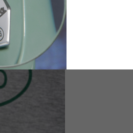
2
94-99
9
M
L
XL
8
9
9.5
21.4-22
22.2-23
23.0-23.8