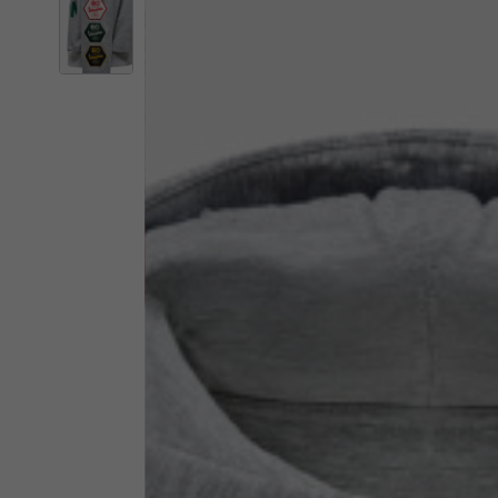
Il 
Cambiando
Italia
Inglese
Italiano