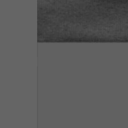
Altezza collo
7,5
Spessore collo
6
Larghezza collo
25,5
Apertura tasche fianchi
15
(senza zip)
Apertura cappuccio
35
Larghezza cappuccio
25