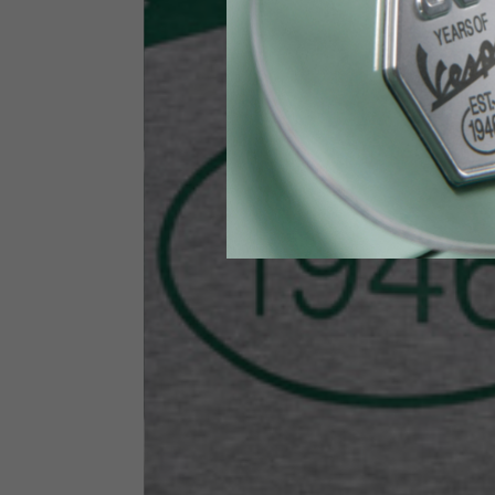
Vita
89-9
Guanti Tecnici
US
S
EU
7
Circonferenza nocche
20-21.4