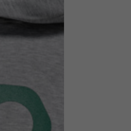
Caschi
o ammesse in base allo stile del capo.