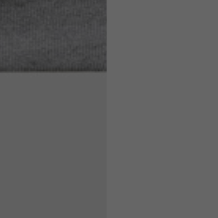
7,5
7,5
6,5
7
26
26,5
16
17
36
37
26
27