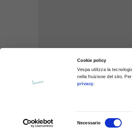
Felpe
Taglie
XS
Lunghezza dal centro schiena
63
Cookie policy
Petto
56
Vespa utilizza la tecnologia
nella fruizione del sito. Pe
Da spalla a spalla
64
privacy
.
Lunghezza cappuccio
36
Larghezza cappuccio
26
Selezione
Necessario
del