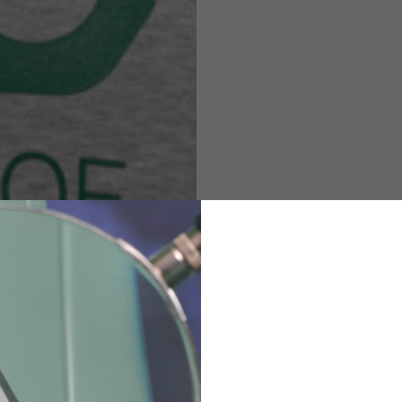
M
L
XL
48
50-52
54
167-179
170-182
173-185
94-100
100-106
106-112
36
82
173-185
1