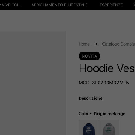
A VEICOLI
ABBIGLIAMENTO E LIFESTYLE
ESPERIENZE
Home
Catalogo Comple
NOVITA'
Hoodie Ves
MOD. 8L0230M02MLN
Descrizione
Colore