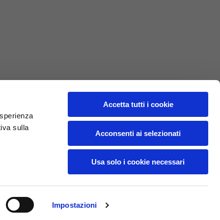
L
XL
69
71
62
64
Accetta tutti i cookie
 esperienza
iva sulla
70
72
Acconsenti ai selezionati
37,5
38
Usa solo i cookie necessari
27,5
28
Impostazioni