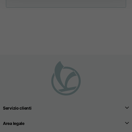
Apertura tasche
15
16
17
fianchi (senza zip)
Apertura cappuccio
35
36
37
Larghezza cappuccio
25
26
27
Felpe
Servizio clienti
Taglie
XS
S
M
Area legale
Lunghezza dal centro