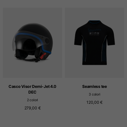
Taglie
XS
S
M
Lunghezza dal centro
63
65
67
schiena
Petto
52
54
56
Fondo
49
51
53
Casco Visor Demi-Jet 4.0
Seamless tee
Da spalla a spalla
41
43
45
DEC
3 colori
2 colori
120,00 €
Lunghezza manica
25
26
27
279,00 €