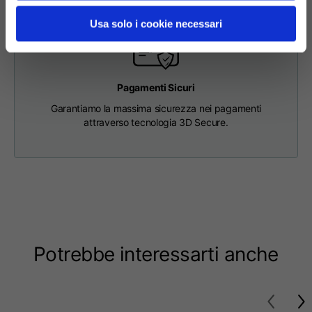
63
65
67
schiena
Usa solo i cookie necessari
Petto
56
58
60
Pagamenti Sicuri
Da spalla a spalla
64
66
68
Garantiamo la massima sicurezza nei pagamenti
attraverso tecnologia 3D Secure.
Lunghezza cappuccio
36
36,5
37
Larghezza cappuccio
26
26,5
27
Fondo a coste
46
48
50
Potrebbe interessarti anche
T-shirts