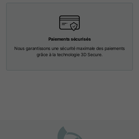
Longueur à partir du
63
65
67
centre du dos
Coffre
56
58
60
Paiements sécurisés
Nous garantissons une sécurité maximale des paiements
grâce à la technologie 3D Secure.
D'une épaule à l'autre
64
66
68
Longueur du
36
36,5
37
capuchon
Largeur du capuchon
26
26,5
27
Fond côtelé
46
48
50