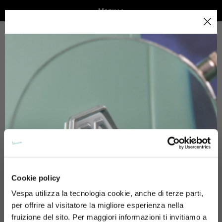
Menu
Home
Seleziona la tua località
GAMMA VEICOLI
Il catalogo e i servizi disponibili possono variare in base
alla località.
Resi e rimborsi
Cambiando località il contenuto del carrello e della tua
ABBIGLIAMENTO E LIFESTYLE
wishlist verrà aggiornato.
ESPERIENZE
Italia
CONCEPT STORE
Inglese
Spagna, Germania, Paesi Bassi, Francia, Belgio
Cookie policy
Modalità di pagamento
Italiano
Inglese
Vespa utilizza la tecnologia cookie, anche di terze parti,
per offrire al visitatore la migliore esperienza nella
Quali metodi di pagamento sono accettati?
fruizione del sito. Per maggiori informazioni ti invitiamo a