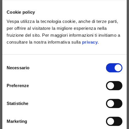
Windbreaker
Hoodie
Cookie policy
5 colori
6 colori
150,00 €
120,00 €
Vespa utilizza la tecnologia cookie, anche di terze parti,
per offrire al visitatore la migliore esperienza nella
fruizione del sito. Per maggiori informazioni ti invitiamo a
consultare la nostra informativa sulla
privacy
.
Selezione
Necessario
del
consenso
Preferenze
Statistiche
Hoodie
Hoodie
6 colori
6 colori
120,00 €
120,00 €
Marketing