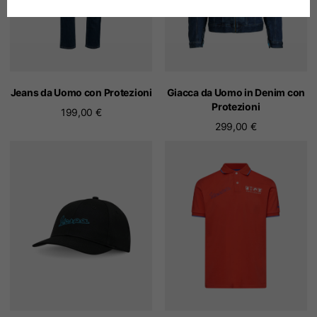
Tedesco
Spagnolo
Olandese
Jeans da Uomo con Protezioni
Giacca da Uomo in Denim con
Protezioni
199,00 €
299,00 €
Francese