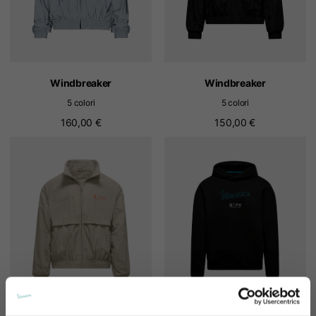
Windbreaker
Windbreaker
5 colori
5 colori
160,00 €
150,00 €