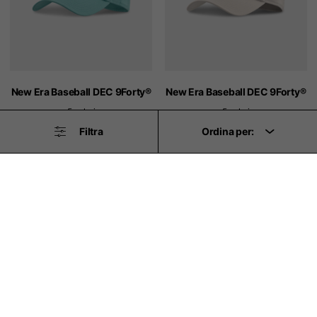
New Era Baseball DEC 9Forty®
New Era Baseball DEC 9Forty®
5 colori
5 colori
Filtra
Ordina per:
28,00 €
28,00 €