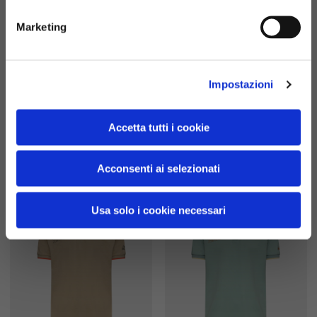
Marketing
Impostazioni
Accetta tutti i cookie
Polo
Polo
5 colori
5 colori
€70.00
€70.00
Acconsenti ai selezionati
Usa solo i cookie necessari