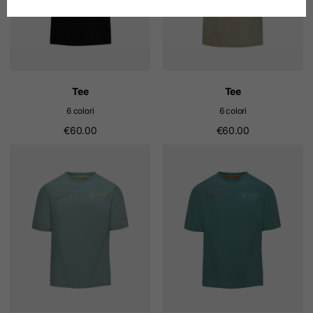
Tedesco
Spagnolo
Olandese
Tee
Tee
6 colori
6 colori
Francese
€60.00
€60.00