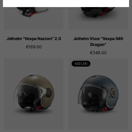
Duits
Spaans
Nederlands
Jethelm "Vespa Nazioni" 2.0
Jethelm Visor "Vespa 946
Dragon"
€169.00
€349.00
Frans
NIEUW