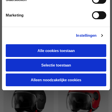
Marketing
Instellingen
Demi-Jethelm Visor "Vespa
Helm Demi-Jet 4.0 DEC
Alle cookies toestaan
946 Horse"
2 kleuren
€350.00
€279.00
Selectie toestaan
Alleen noodzakelijke cookies