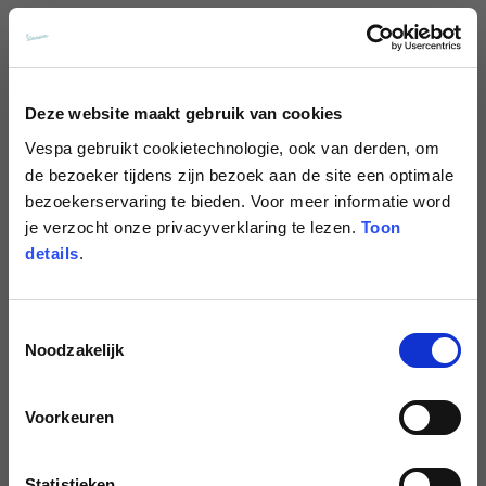
€279.00
€279.00
NIEUW
NIEUW
Deze website maakt gebruik van cookies
Vespa
gebruikt cookietechnologie, ook van derden, om
de bezoeker tijdens zijn bezoek aan de site een optimale
bezoekerservaring te bieden. Voor meer informatie word
je verzocht onze privacyverklaring te lezen.
Toon
details
.
Toestemmingsselectie
Jethelm Visor Argentario
Jethelm Visor Argentario
Noodzakelijk
11 kleuren
11 kleuren
€279.00
€279.00
Voorkeuren
NIEUW
Statistieken