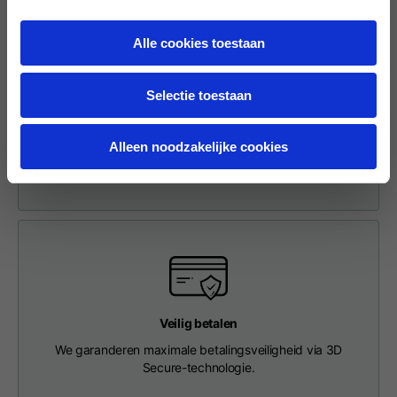
Length from centre
63
65
67
back
Alle cookies toestaan
Gemakkelijk en veilig online retourneren
Chest
56
58
60
Als je een retourzending wilt doen, voer je je verzoek in via
Selectie toestaan
het daarvoor bestemde gedeelte in de voettekst. Onze
klantenservice neemt contact met je op en stuurt je een
Shoulder to shoulder
64
66
68
Alleen noodzakelijke cookies
retourlabel, zodat je het pakket bij een afhaalpunt kunt
afleveren.
Hood Length
36
36,5
37
Hood width
26
26,5
27
Ribbed Bottom
46
48
50
Veilig betalen
We garanderen maximale betalingsveiligheid via 3D
Secure-technologie.