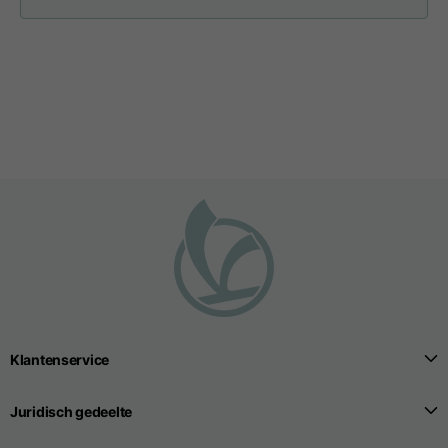
T-shirts
Sizes
XS
S
M
Length from centre
63
65
67
back
Chest
52
54
56
Bottom
49
51
53
Shoulder to shoulder
41
43
45
Klantenservice
Sleeve length
25
26
27
Juridisch gedeelte