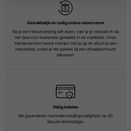
Length from centre
63
65
67
back
Gemakkelijk en veilig online retourneren
Chest
56
58
60
Als je een retourzending wilt doen, voer je je verzoek in via
het daarvoor bestemde gedeelte in de voettekst. Onze
klantenservice neemt contact met je op en stuurt je een
Shoulder to shoulder
64
66
68
retourlabel, zodat je het pakket bij een afhaalpunt kunt
afleveren.
Hood Length
36
36,5
37
Hood width
26
26,5
27
Ribbed Bottom
46
48
50
Veilig betalen
We garanderen maximale betalingsveiligheid via 3D
Secure-technologie.