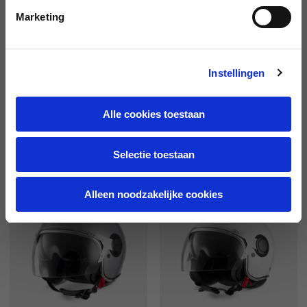
Marketing
Instellingen
Alle cookies toestaan
Jethelm Visor Argentario
Jethelm Visor Argentario
11 kleuren
11 kleuren
Selectie toestaan
€279.00
€279.00
Alleen noodzakelijke cookies