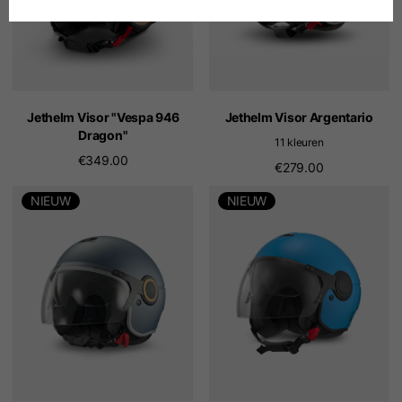
Duits
Spaans
Nederlands
Jethelm Visor "Vespa 946
Jethelm Visor Argentario
Dragon"
11 kleuren
€349.00
Frans
€279.00
NIEUW
NIEUW