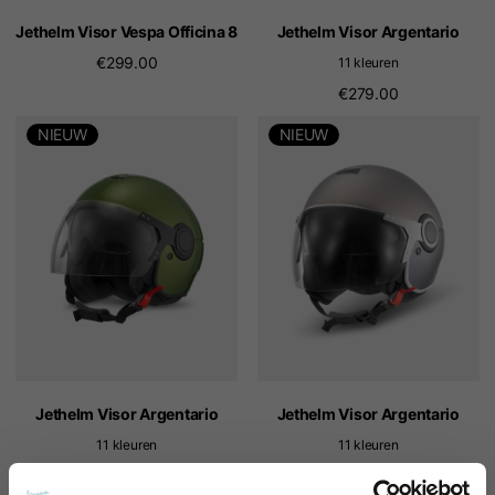
Jethelm Visor Vespa Officina 8
Jethelm Visor Argentario
€299.00
11 kleuren
€279.00
NIEUW
NIEUW
Jethelm Visor Argentario
Jethelm Visor Argentario
11 kleuren
11 kleuren
€279.00
€279.00