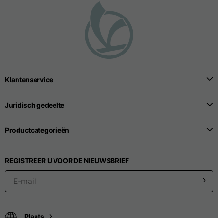
Seamless T-shirts
Sizes
S
M
L
Klantenservice
Front length from the
highest point of the
52
55
57
Juridisch gedeelte
shoulder
Productcategorieën
1/2 Chest
width/div>
Body bottom opening
33
REGISTREER U VOOR DE NIEUWSBRIEF
width
39
41
Trousers
Plaats