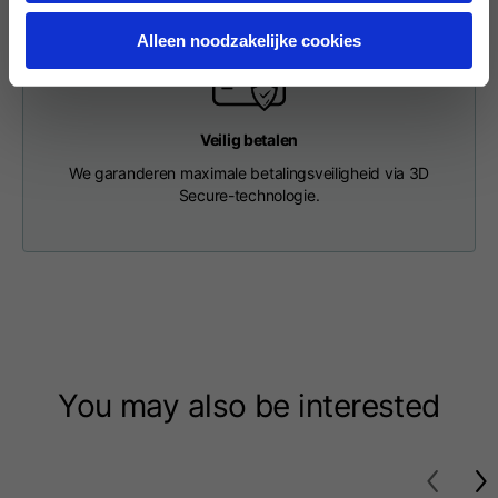
Length from centre
63
65
67
back
Alleen noodzakelijke cookies
Chest
56
58
60
Veilig betalen
We garanderen maximale betalingsveiligheid via 3D
Shoulder to shoulder
64
66
68
Secure-technologie.
Hood Length
36
36,5
37
Hood width
26
26,5
27
Ribbed Bottom
46
48
50
You may also be interested