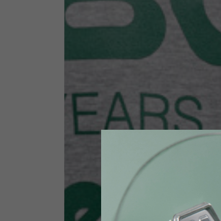
Size INT
S
Size IT
46
Height
164-176
Chest
88-94
Jeans with protections
Size IT
34