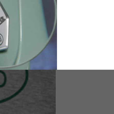
82
173-185
1
2
94-99
9
M
L
XL
8
9
9.5
21.4-22
22.2-23
23.0-23.8