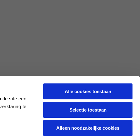
L
XL
69
71
62
64
Alle cookies toestaan
70
72
 de site een
erklaring te
Selectie toestaan
37,5
38
Alleen noodzakelijke cookies
27,5
28