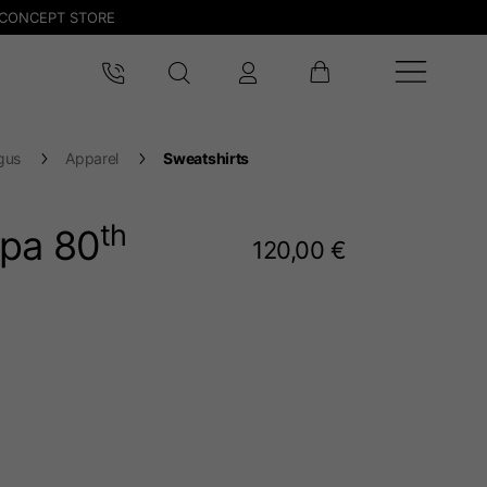
CONCEPT STORE
gus
Apparel
Sweatshirts
th
pa 80
120,00 €