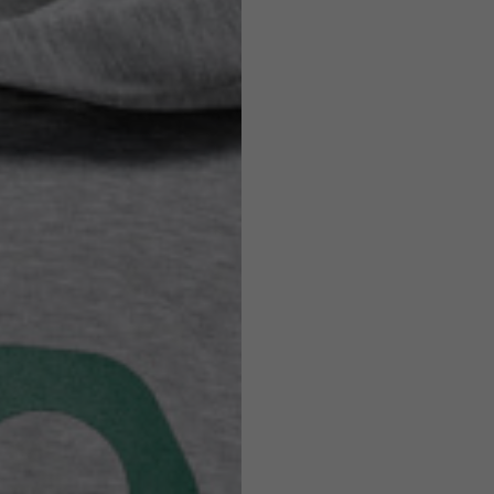
Helmets
e allowed based on the style of the garment.