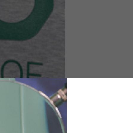
M
L
XL
48
50-52
54
167-179
170-182
173-185
94-100
100-106
106-112
36