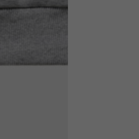
7,5
7,5
6,5
7
26
26,5
16
17
36
37
26
27