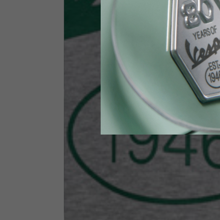
Height
170-1
Waist
89-9
Technical Gloves
US
S
EU
7
Knuckle circumference
20-21.4