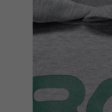
Technical Clothing
The table serves as an indicative reference. Tolerances ar
Technical Jackets