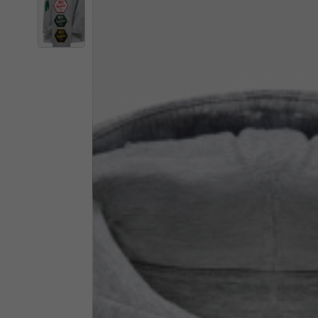
De 
Bij het verandere
Italy
Engels
Italiaans