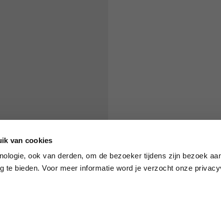
S
M
65
67
58
60
ik van cookies
66
68
nologie, ook van derden, om de bezoeker tijdens zijn bezoek aan
 te bieden. Voor meer informatie word je verzocht onze privacyv
36,5
37
26,5
27