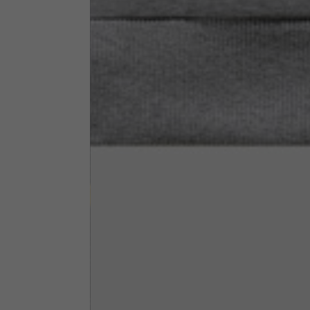
Neck Height
7,5
Neck thickness
6
Neck width
25,5
Opening of hip pockets
15
(without zip)
Hood height
35
Hood width
25