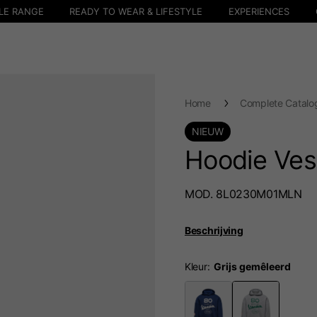
LE RANGE
READY TO WEAR & LIFESTYLE
EXPERIENCES
Home
Complete Catalo
NIEUW
Hoodie Ves
MOD. 8L0230M01MLN
Beschrijving
Kleur