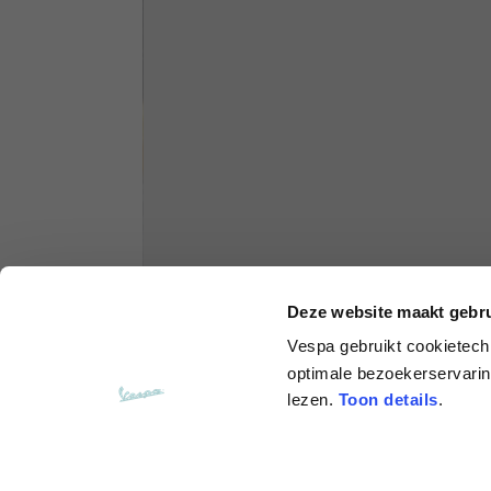
Hoodies
Sizes
XS
Length from centre back
63
Chest
56
Deze website maakt gebru
Shoulder to shoulder
64
Vespa
gebruikt cookietech
optimale bezoekerservaring
Hood Length
36
lezen.
Toon details
.
Hood width
26