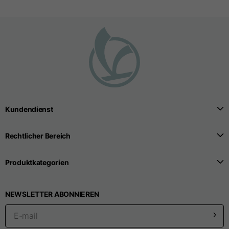
Nahtlose T-Shirts
Größen
S
M
L
Vordere Länge ab dem
höchsten Punkt der
52
55
57
Schulter
Kundendienst
1/2 Brustweite
33
39
41
Rechtlicher Bereich
Breite der unteren
Produktkategorien
Öffnung der
32
38
40
Karosserie
NEWSLETTER ABONNIEREN
Breite der Schultern
32,5
39
40,5