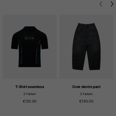
Größen
XS
S
M
Länge ab Mitte Rücken
63
65
67
Brustkorb
52
54
56
Unten
49
51
53
Schulter an Schulter
41
43
45
T-Shirt seamless
Over denim pant
Ärmellänge
25
26
27
3 Farben
3 Farben
€120.00
€190.00