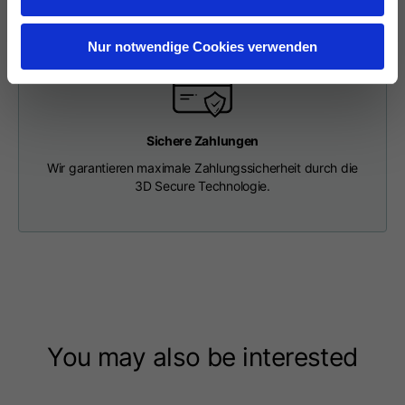
Länge ab Mitte Rücken
63
65
67
Nur notwendige Cookies verwenden
Brustkorb
56
58
60
Schulter an Schulter
64
66
68
Sichere Zahlungen
Wir garantieren maximale Zahlungssicherheit durch die
Haube Länge
36
36,5
37
3D Secure Technologie.
Kappenbreite
26
26,5
27
Gerippter Boden
46
48
50
You may also be interested
T-shirts