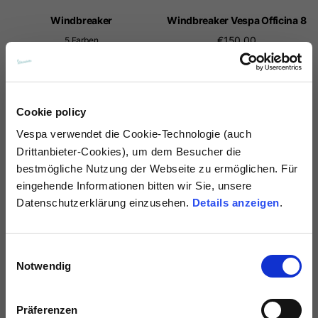
Windbreaker
Windbreaker Vespa Officina 8
€150.00
5 Farben
€160.00
NEU
NEU
Cookie policy
Vespa
verwendet die Cookie-Technologie (auch
Drittanbieter-Cookies), um dem Besucher die
bestmögliche Nutzung der Webseite zu ermöglichen. Für
eingehende Informationen bitten wir Sie, unsere
Datenschutzerklärung einzusehen.
Details anzeigen
.
Einwilligungsauswahl
th
th
Vest Vespa 80
Field jacket Vespa 80
Notwendig
€70.00
€170.00
Präferenzen
NEU