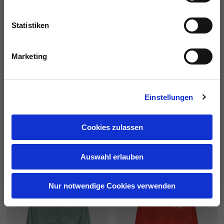
Statistiken
Marketing
Einstellungen
th
Varsity Vespa 80
Windbreaker
Cookies zulassen
€250.00
5 Farben
€150.00
Auswahl erlauben
Nur notwendige Cookies verwenden