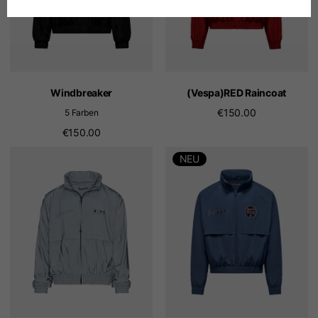
Deutsch
Spanisch
Windbreaker
(Vespa)RED Raincoat
Niederländisch
€150.00
5 Farben
€150.00
Französisch
NEU