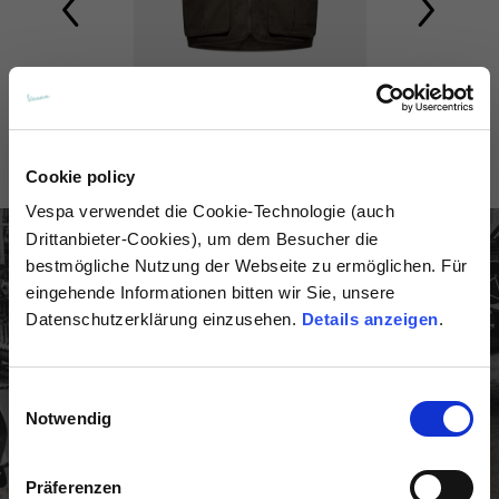
th
hexagonal logo
th
Vest Vespa 80
Bandana Ve
spa 80
70,00 €
28,00
5,00 €
Cookie policy
Vespa
verwendet die Cookie-Technologie (auch
Drittanbieter-Cookies), um dem Besucher die
bestmögliche Nutzung der Webseite zu ermöglichen. Für
eingehende Informationen bitten wir Sie, unsere
Datenschutzerklärung einzusehen.
Details anzeigen
.
Einwilligungsauswahl
Notwendig
Präferenzen