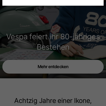
Deutsch
Spanisch
Niederländisch
Vespa feiert ihr 80-jähriges
Bestehen
Französisch
Mehr entdecken
Achtzig Jahre einer Ikone,