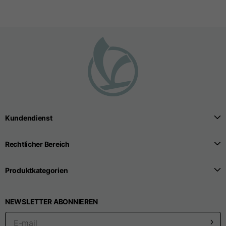
Nahtlose T-Shirts
Größen
S
M
L
Vordere Länge ab dem
höchsten Punkt der
52
55
57
Schulter
Kundendienst
1/2 Brustweite
33
39
41
Rechtlicher Bereich
Breite der unteren
Öffnung der
32
38
40
Produktkategorien
Karosserie
NEWSLETTER ABONNIEREN
Breite der Schultern
32,5
39
40,5