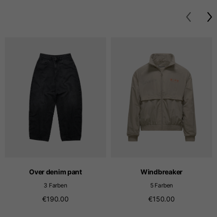
Größen
XS
S
M
Länge ab Mitte Rücken
63
65
67
Brustkorb
52
54
56
Unten
49
51
53
Schulter an Schulter
41
43
45
Ärmellänge
25
26
27
Over denim pant
Windbreaker
3 Farben
5 Farben
€190.00
€150.00