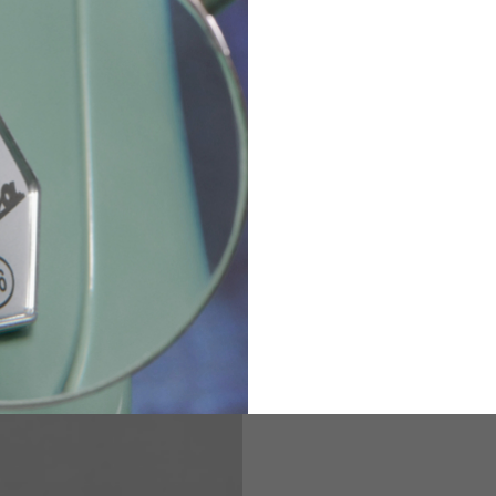
94-100
100-106
106-112
36
82
173-185
1
2
94-99
9