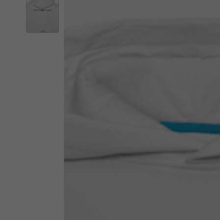
Der Kata
Wenn Sie den Or
Italien
Englisch
Italienisch