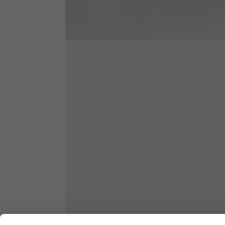
1/2 Truhe
70
Gesamtlänge ab Schulter
61
Vorderer Arm
37
Rücken Arm
44
Höhe des Halses
7,5
Dicke des Halses
6
Breite des Halses
25,5