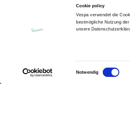
Cookie policy
Öffnung der Gesäßtaschen
15
(ohne Reißverschluss)
Vespa
verwendet die Cook
bestmögliche Nutzung der 
unsere Datenschutzerklär
Höhe der Haube
35
Breite der Haube
25
Einwilligungsauswahl
Notwendig
Kapuzenpullover
Hoodie
Größen
XS
Länge ab Mitte Rücken
63
Beschreibung