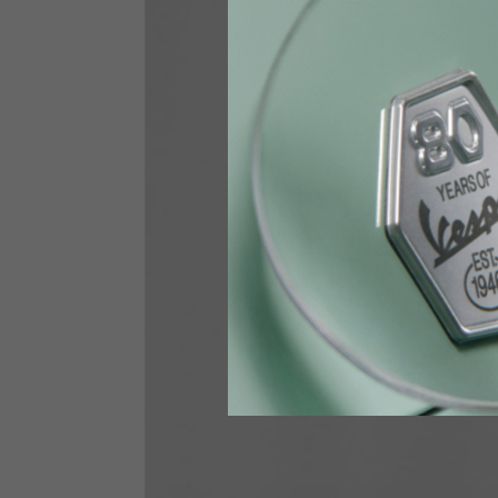
Brust
88-94
Jeans mit Protektoren
Größen IT
34
Körpergröße
170-1
Bauch
89-9
Funktionshandschuhe