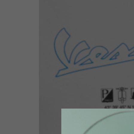
Funktionskleidung
Die folgenden Tabellen dienen als Anhaltspunkt. Je nach A
Funktionsjacken
Größen INT
S
Größen IT
46
Körpergröße
164-176