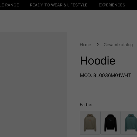
LE RANGE
READY TO WEAR & LIFESTYLE
EXPERIENCES
Home
Gesamtkatalog
Hoodie
MOD. 8L0036M01WHT
Farbe