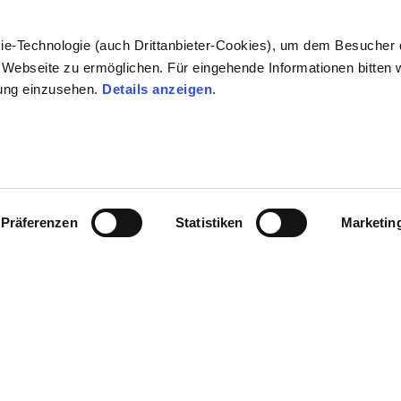
16
17
ie-Technologie (auch Drittanbieter-Cookies), um dem Besucher 
Webseite zu ermöglichen. Für eingehende Informationen bitten w
ung einzusehen.
Details anzeigen
.
36
37
26
27
Präferenzen
Statistiken
Marketin
S
M
65
67