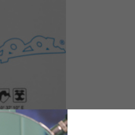
Helmgrößen
rt des Kleidungsstücks sind Toleranzen zulässig.
M
L
XL
48
50-52
54
167-179
170-182
173-185