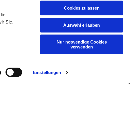
Cookies zulassen
18
19
die
ir Sie,
Auswahl erlauben
38
39
Nur notwendige Cookies
verwenden
28
29
g
Einstellungen
120,00 €
Kaufen
L
XL
69
71