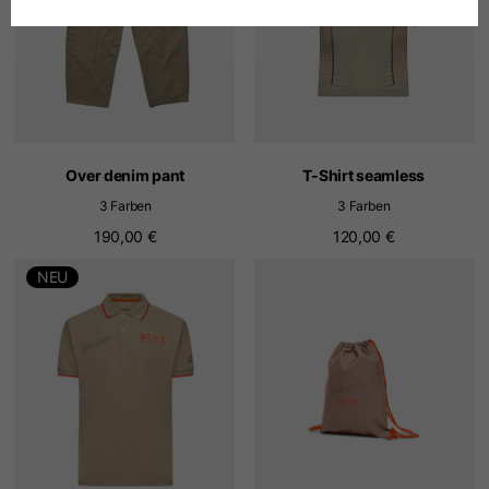
Deutsch
Spanisch
Niederländisch
Over denim pant
T-Shirt seamless
3 Farben
3 Farben
Französisch
190,00 €
120,00 €
NEU