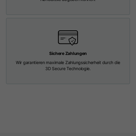
Länge ab Mitte Rücken
63
65
67
Brustkorb
56
58
60
Schulter an Schulter
64
66
68
Sichere Zahlungen
Haube Länge
36
36,5
37
Wir garantieren maximale Zahlungssicherheit durch die
3D Secure Technologie.
Kappenbreite
26
26,5
27
Gerippter Boden
46
48
50
T-shirts