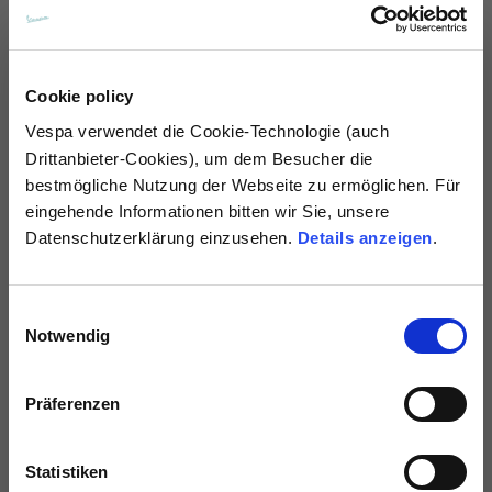
Cookie policy
Tee
Polo
Vespa
verwendet die Cookie-Technologie (auch
6 Farben
5 Farben
Drittanbieter-Cookies), um dem Besucher die
60,00 €
70,00 €
bestmögliche Nutzung der Webseite zu ermöglichen. Für
eingehende Informationen bitten wir Sie, unsere
NEU
NEU
Datenschutzerklärung einzusehen.
Details anzeigen
.
Einwilligungsauswahl
Notwendig
Präferenzen
Statistiken