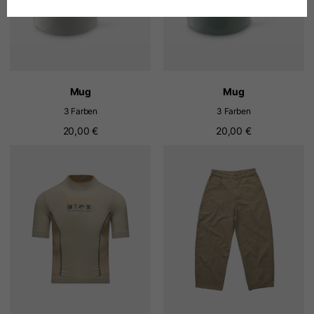
Deutsch
Spanisch
Mug
Mug
Niederländisch
3 Farben
3 Farben
20,00 €
20,00 €
Französisch