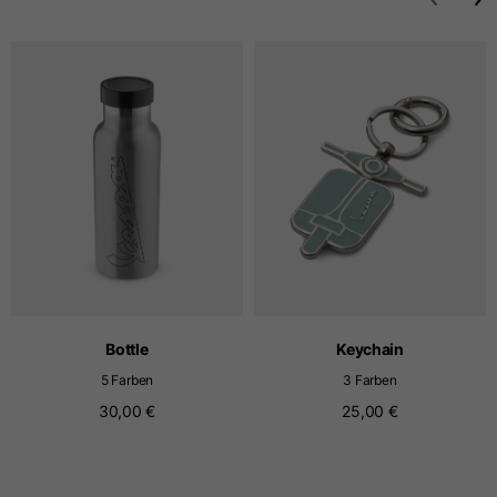
Größen
XS
S
M
Länge ab Mitte Rücken
63
65
67
Brustkorb
52
54
56
Unten
49
51
53
Schulter an Schulter
41
43
45
Bottle
Keychain
5 Farben
3 Farben
Ärmellänge
25
26
27
30,00 €
25,00 €