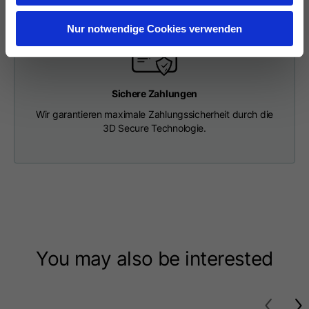
Länge ab Mitte Rücken
63
65
67
Nur notwendige Cookies verwenden
Brustkorb
56
58
60
Sichere Zahlungen
Schulter an Schulter
64
66
68
Wir garantieren maximale Zahlungssicherheit durch die
3D Secure Technologie.
Haube Länge
36
36,5
37
Kappenbreite
26
26,5
27
Gerippter Boden
46
48
50
You may also be interested
T-shirts