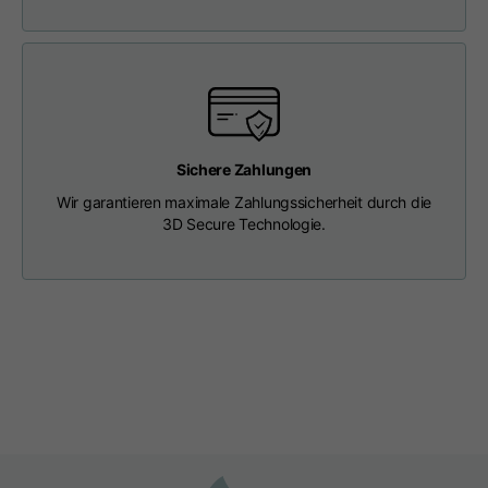
Länge ab Mitte Rücken
63
65
67
Brustkorb
56
58
60
Schulter an Schulter
64
66
68
Sichere Zahlungen
Wir garantieren maximale Zahlungssicherheit durch die
Haube Länge
36
36,5
37
3D Secure Technologie.
Kappenbreite
26
26,5
27
Gerippter Boden
46
48
50
T-shirts