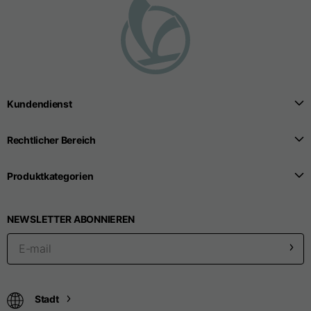
Größen
XS
S
M
Länge ab Mitte Rücken
63
65
67
Kundendienst
Brustkorb
52
54
56
Rechtlicher Bereich
Unten
49
51
53
Produktkategorien
Schulter an Schulter
41
43
45
NEWSLETTER ABONNIEREN
Ärmellänge
25
26
27
Stadt