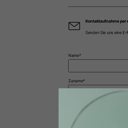
Kontaktaufnahme per 
Senden Sie uns eine E-
Name*
Zuname*
Land*