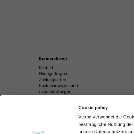
Kundendienst
Kontakt
Häufige fragen
Zahlungsarten
Rücksendungen und
rückerstattungen
Lieferzeiten
Bestellungen und
Cookie policy
rücksendungen
suchen
Vespa
verwendet die Cook
Größentabellen
bestmögliche Nutzung der 
unsere Datenschutzerklär