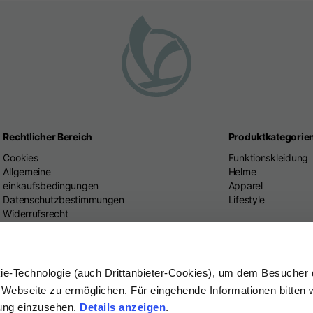
Rechtlicher Bereich
Produktkategorie
Cookies
Funktionskleidung
Allgemeine
Helme
einkaufsbedingungen
Apparel
Datenschutzbestimmungen
Lifestyle
Widerrufsrecht
Streitbeilegung
ie-Technologie (auch Drittanbieter-Cookies), um dem Besucher 
Webseite zu ermöglichen. Für eingehende Informationen bitten w
ung einzusehen.
Details anzeigen
.