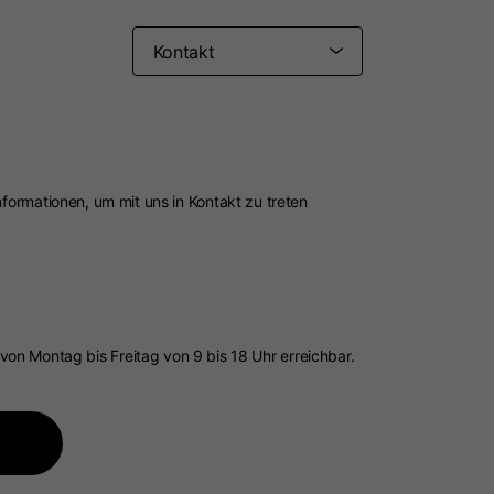
Wählen Sie Ihren Ort
log und die verfügbaren Dienstleistungen können je nach Ort v
t wechseln, wird der Inhalt des Warenkorbs und Ihrer Wunschlis
Spanien, Deutschland, N
Belgien
Informationen, um mit uns in Kontakt zu treten
Englisch
Deutsch
Niederländisch
Französis
von Montag bis Freitag von 9 bis 18 Uhr erreichbar.