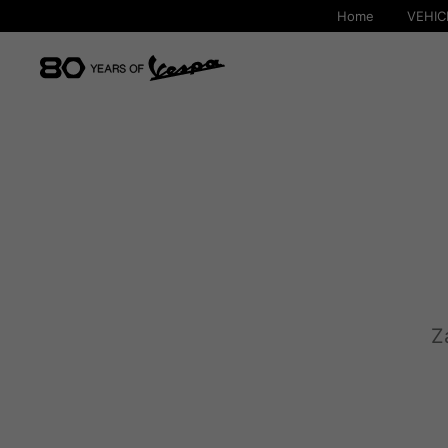
Home
VEHIC
Z