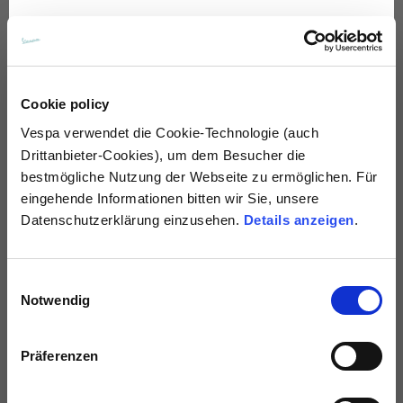
Deutsch
Spanisch
Cookie policy
Niederländisch
Vespa
verwendet die Cookie-Technologie (auch
Windbreaker
Bottle
Drittanbieter-Cookies), um dem Besucher die
5 Farben
5 Farben
bestmögliche Nutzung der Webseite zu ermöglichen. Für
Französisch
€160.00
€30.00
eingehende Informationen bitten wir Sie, unsere
Datenschutzerklärung einzusehen.
Details anzeigen
.
Einwilligungsauswahl
Notwendig
Präferenzen