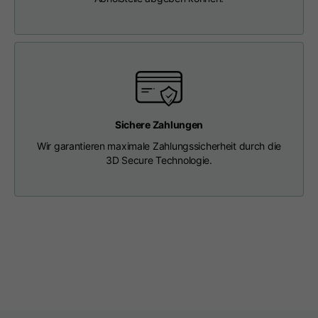
Länge ab Mitte Rücken
63
65
67
Brustkorb
56
58
60
Schulter an Schulter
64
66
68
Sichere Zahlungen
Haube Länge
36
36,5
37
Wir garantieren maximale Zahlungssicherheit durch die
3D Secure Technologie.
Kappenbreite
26
26,5
27
Gerippter Boden
46
48
50
T-shirts