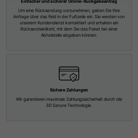
Einfacher und sicherer Online-Rückgabeantrag
Länge ab Mitte Rücken
63
65
67
Um eine Rücksendung vorzunehmen, geben Sie Ihre
Anfrage über das Feld in der Fußzeile ein. Sie werden von
unserem Kundendienst kontaktiert und erhalten ein
Brustkorb
56
58
60
Rücksendeetikett, mit dem Sie das Paket bei einer
Abholstelle abgeben können.
Schulter an Schulter
64
66
68
Haube Länge
36
36,5
37
Kappenbreite
26
26,5
27
Sichere Zahlungen
Gerippter Boden
46
48
50
Wir garantieren maximale Zahlungssicherheit durch die
3D Secure Technologie.
T-shirts