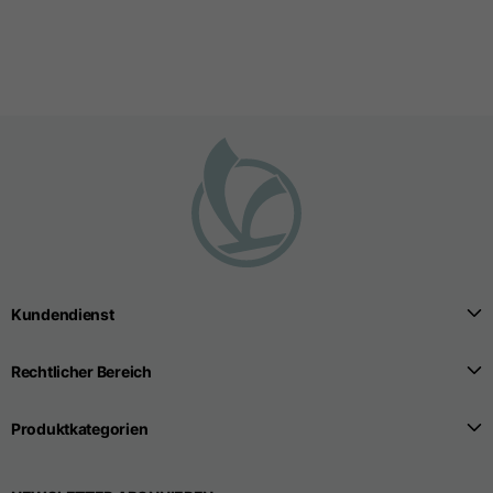
Größen
XS
S
M
Länge ab Mitte Rücken
63
65
67
Brustkorb
52
54
56
Unten
49
51
53
Kundendienst
Schulter an Schulter
41
43
45
Rechtlicher Bereich
Ärmellänge
25
26
27
Produktkategorien