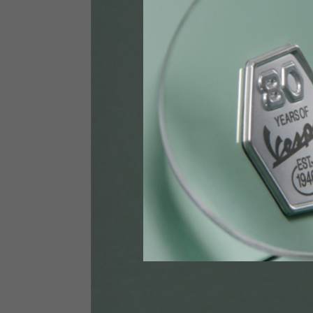
Brust
88-94
Jeans mit Protektoren
Größen IT
34
Körpergröße
170-1
Bauch
89-9
Funktionshandschuhe