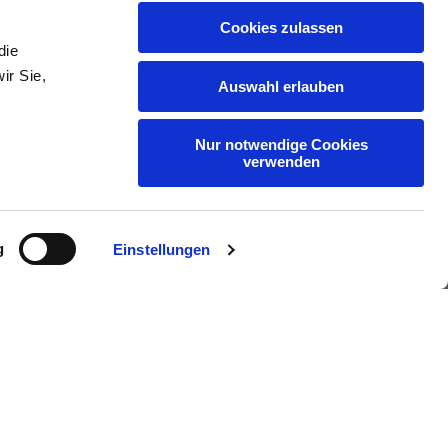
Cookies zulassen
18
19
die
ir Sie,
Auswahl erlauben
38
39
Nur notwendige Cookies
verwenden
28
29
g
Einstellungen
70,00 €
Kaufen
L
XL
69
71