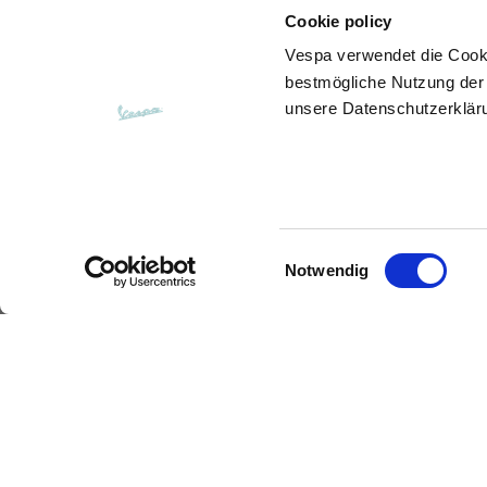
Cookie policy
Öffnung der Gesäßtaschen
15
(ohne Reißverschluss)
Vespa
verwendet die Cook
bestmögliche Nutzung der 
unsere Datenschutzerklär
Höhe der Haube
35
Breite der Haube
25
Einwilligungsauswahl
Notwendig
Kapuzenpullover
Polo
Größen
XS
Länge ab Mitte Rücken
63
Beschreibung