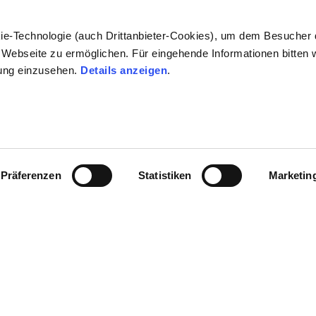
16
17
ie-Technologie (auch Drittanbieter-Cookies), um dem Besucher 
Webseite zu ermöglichen. Für eingehende Informationen bitten w
ung einzusehen.
Details anzeigen
.
36
37
26
27
Präferenzen
Statistiken
Marketin
S
M
65
67