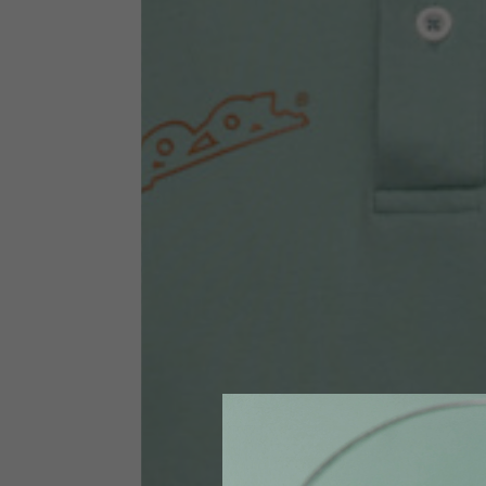
Funktionskleidung
Die folgenden Tabellen dienen als Anhaltspunkt. Je nach A
Funktionsjacken
Größen INT
S
Größen IT
46
Körpergröße
164-176