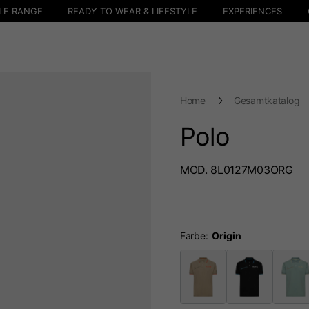
LE RANGE
READY TO WEAR & LIFESTYLE
EXPERIENCES
Home
Gesamtkatalog
Polo
MOD. 8L0127M03ORG
Farbe