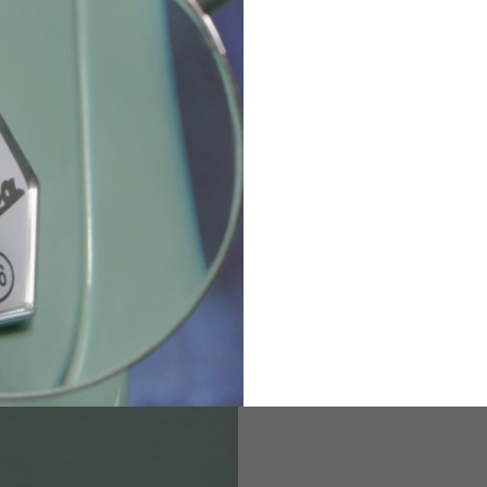
94-100
100-106
106-112
36
82
173-185
1
2
94-99
9