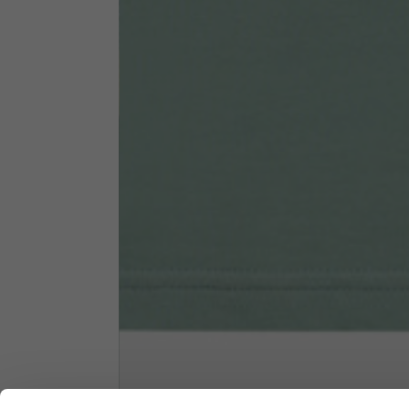
1/2 Truhe
70
Gesamtlänge ab Schulter
61
Vorderer Arm
37
Rücken Arm
44
Höhe des Halses
7,5
Dicke des Halses
6
Breite des Halses
25,5