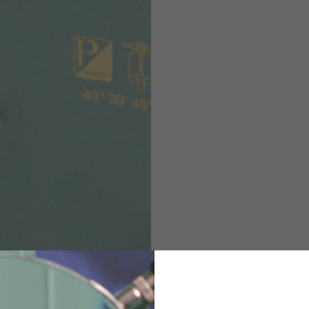
Helmgrößen
rt des Kleidungsstücks sind Toleranzen zulässig.
M
L
XL
48
50-52
54
167-179
170-182
173-185