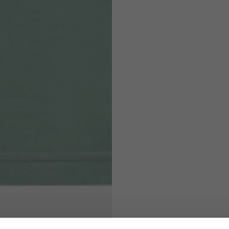
71
73
63
66
38
39
45
46
7,5
7,5
6,5
7
26
26,5